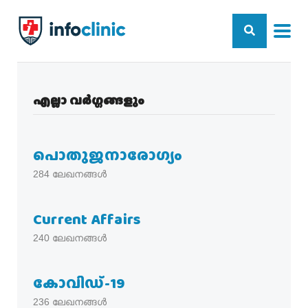
എല്ലാ വർഗ്ഗങ്ങളും
പൊതുജനാരോഗ്യം
284
ലേഖനങ്ങൾ
Current Affairs
240
ലേഖനങ്ങൾ
കോവിഡ്-19
236
ലേഖനങ്ങൾ