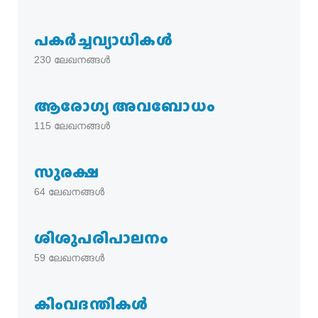
പകര്‍ച്ചവ്യാധികള്‍
230
ലേഖനങ്ങൾ
ആരോഗ്യ അവബോധം
115
ലേഖനങ്ങൾ
സുരക്ഷ
64
ലേഖനങ്ങൾ
ശിശുപരിപാലനം
59
ലേഖനങ്ങൾ
കിംവദന്തികൾ